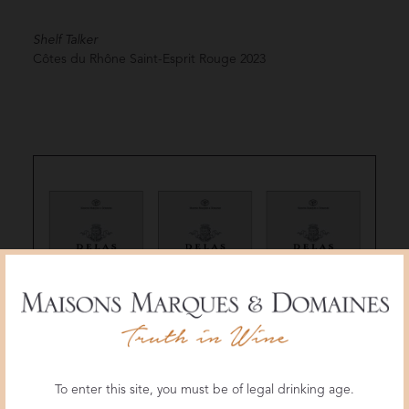
Shelf Talker
Côtes du Rhône Saint-Esprit Rouge
2023
To enter this site, you must be of legal drinking age.